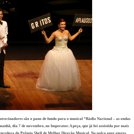
patrocinadores são o pano de fundo para o musical “Rádio Nacional – as ondas
anhã, dia 7 de novembro, no Imperator. A peça, que já foi assistida por mais
 vencedora do Prêmio Shell de Melhor Direção Musical. No palco onze atores,