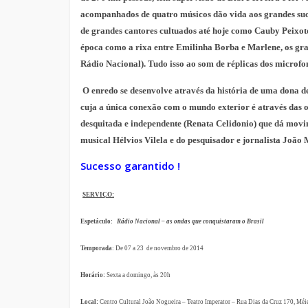
acompanhados de quatro músicos dão vida aos grandes suce
de grandes cantores cultuados até hoje como Cauby Peixoto
época como a rixa entre Emilinha Borba e Marlene, os grand
Rádio Nacional). Tudo isso ao som de réplicas dos microf
O enredo se desenvolve através da história de uma dona d
cuja a única conexão com o mundo exterior é através das 
desquitada e independente (Renata Celidonio) que dá movim
musical Hélvios Vilela e do pesquisador e jornalista João 
Sucesso garantido !
SERVIÇO:
Espetáculo:
Rádio Nacional – as ondas que conquistaram o Brasil
Temporada
: De 07 a 23 de novembro de 2014
Horário:
Sexta a domingo, às 20h
Local:
Centro Cultural João Nogueira – Teatro Imperator – Rua Dias da Cruz 170, Méier