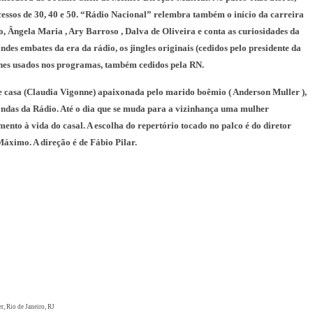
ssos de 30, 40 e 50. “Rádio Nacional” relembra também o início da carreira
, Ângela Maria , Ary Barroso , Dalva de Oliveira e conta as curiosidades da
es embates da era da rádio, os jingles originais (cedidos pelo presidente da
ones usados nos programas, também cedidos pela RN.
e casa (Claudia Vigonne) apaixonada pelo marido boêmio ( Anderson Muller ),
ondas da Rádio. Até o dia que se muda para a vizinhança uma mulher
ento à vida do casal. A escolha do repertório tocado no palco é do diretor
Máximo. A direção é de Fábio Pilar.
, Rio de Janeiro, RJ