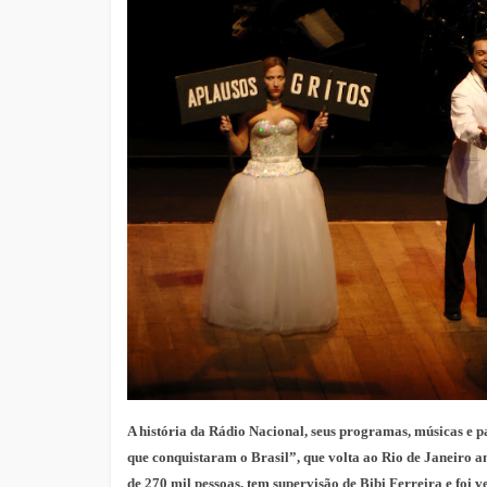
A história da Rádio Nacional, seus programas, músicas e 
que conquistaram o Brasil”, que volta ao Rio de Janeiro am
de 270 mil pessoas, tem supervisão de Bibi Ferreira e foi