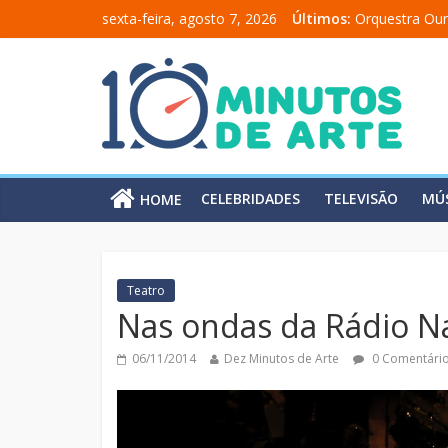
sexta-feira, agosto 7, 2026
Últimos:
Orquestra Our
“Comunicado 
“A Moratória”
Mônica Salma
Carolina Chal
CELEBRIDADES
TELEVISÃO
MÚ
HOME
Teatro
Nas ondas da Rádio N
06/11/2014
Dez Minutos de Arte
0 Comentári