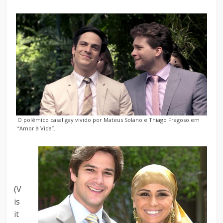
O polêmico casal gay vivido por Mateus Solano e Thiago Fragoso em
“Amor à Vida”.
(V
is
it