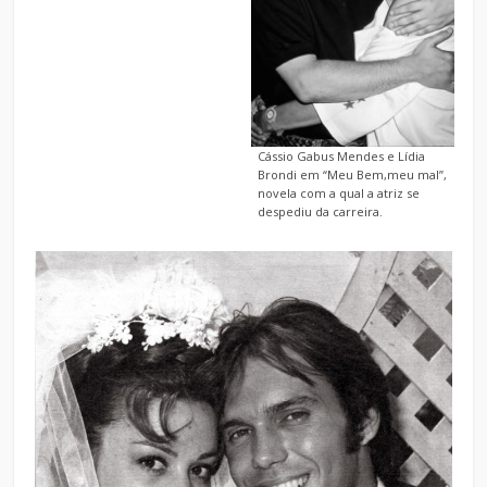
Cássio Gabus Mendes e Lídia
Brondi em “Meu Bem,meu mal”,
novela com a qual a atriz se
despediu da carreira.